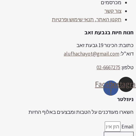
מכרסמים
צור קשר
תקנון האתר, תנאי שימוש ופרטיות
נות חיות בגבעת זאב
ובת: הכינור 19 גבעת זאב
וא"ל:
alufhachayot@gmail.com
לפון:
02-6667275
Facebook-
Instag
f
יוזלטר
שארו מעודכנים על הטבות ומבצעים באלוף החיות
Emai