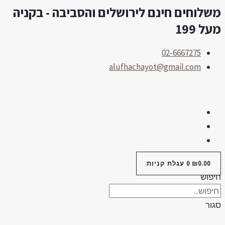
שלוחים חינם לירושלים והסביבה - בקניה
לוג
תוכן
על 199
02-6667275
alufhachayot@gmail.com
0.00
₪
0
עגלת קניות
יפוש
גור