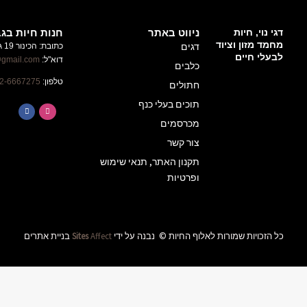
חנות חיות בגבעת זאב
כתובת: הכינור 19 גבעת זאב
ניוזלטר
דוא"ל:
alufhachayot@gmail.com
השארו
טלפון:
02-6667275
מעודכנים
על
הטבות
ומבצעים
באלוף
שימוש
החיות
שליחה
ידי
Affect
Sites
בניית אתרים