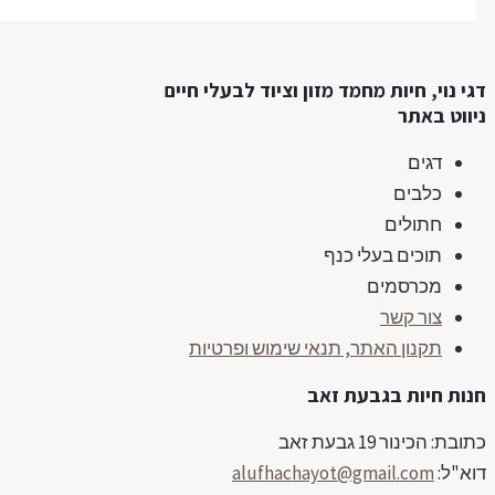
l
o
d
e
n
u
י נוי, חיות מחמד מזון וציוד לבעלי חיים
s
c
ווט באתר
a
t
דגים
l
o
כלבים
e
n
חתולים
s
תוכים בעלי כנף
a
מכרסמים
צור קשר
l
תקנון האתר, תנאי שימוש ופרטיות
e
ות חיות בגבעת זאב
בת: הכינור 19 גבעת זאב
א"ל:
alufhachayot@gmail.com