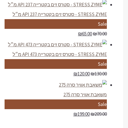
o
d
STRESS ZYME - סטרס זים בקטרייה API 237 מ״ל
u
P
Sale
c
r
₪
65.00
₪
70.00
t
o
o
d
STRESS ZYME - סטרס זים בקטרייה API 473 מ״ל
n
u
P
Sale
s
c
r
₪
120.00
₪
130.00
a
t
o
l
o
d
משאבת אוויר סרה 275
e
n
u
P
Sale
s
c
r
₪
199.00
₪
209.00
a
t
o