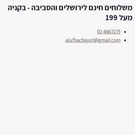
שלוחים חינם לירושלים והסביבה - בקניה
לוג
וכן
ל 199
02-6667275
alufhachayot@gmail.com