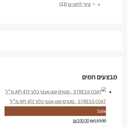
ציוד לתוכים
(12)
מבצעים חמים
STRESS COAT - סטרס קוט אנטי כלור API 473 מ״ל
P
Sale
r
₪
100.00
₪
110.00