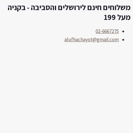
שלוחים חינם לירושלים והסביבה - בקניה
לוג
וכן
ל 199
02-6667275
alufhachayot@gmail.com