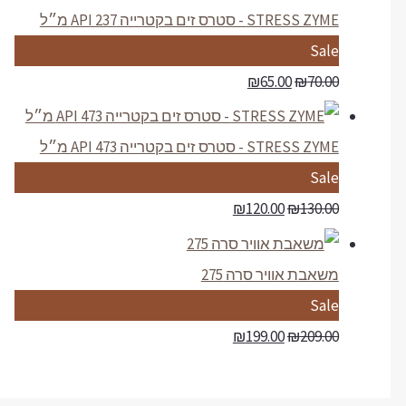
d
STRESS ZYME - סטרס זים בקטרייה API 237 מ״ל
u
P
Sale
c
r
₪
65.00
₪
70.00
t
o
o
d
STRESS ZYME - סטרס זים בקטרייה API 473 מ״ל
n
u
P
Sale
s
c
r
₪
120.00
₪
130.00
a
t
o
l
o
d
משאבת אוויר סרה 275
e
n
u
P
Sale
s
c
r
₪
199.00
₪
209.00
a
t
o
l
o
d