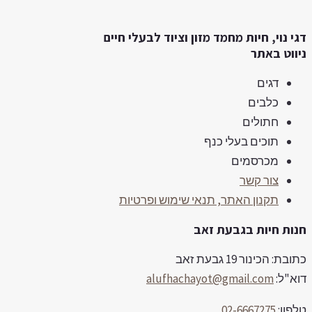
e
n
u
י נוי, חיות מחמד מזון וציוד לבעלי חיים
s
c
ווט באתר
a
t
דגים
l
o
כלבים
e
n
חתולים
s
תוכים בעלי כנף
a
מכרסמים
צור קשר
l
תקנון האתר, תנאי שימוש ופרטיות
e
ות חיות בגבעת זאב
בת: הכינור 19 גבעת זאב
א"ל:
alufhachayot@gmail.com
פון:
02-6667275