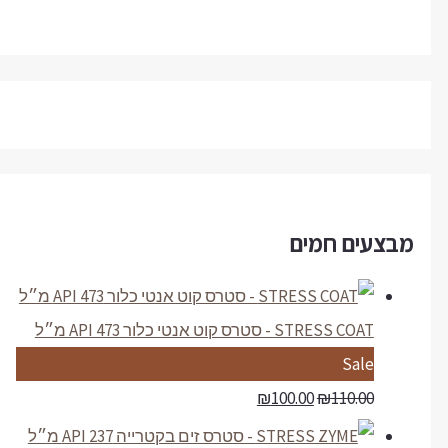
מבצעים חמים
STRESS COAT - סטרס קוט אנטי כלור API 473 מ״ל
P
Sale
r
₪
100.00
₪
110.00
o