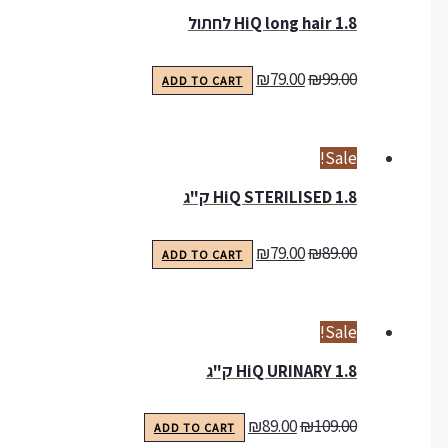
HiQ long hair 1.8 לחתול
₪
79.00
₪
99.00
ADD TO CART
Sale!
HiQ STERILISED 1.8 ק"ג
₪
79.00
₪
89.00
ADD TO CART
Sale!
HiQ URINARY 1.8 ק"ג
₪
89.00
₪
109.00
ADD TO CART