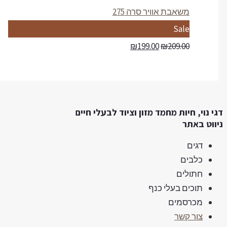
l
o
d
משאבת אוויר סרה 275
e
n
u
P
Sale
s
c
r
₪
199.00
₪
209.00
a
t
o
l
o
d
e
n
u
י נוי, חיות מחמד מזון וציוד לבעלי חיים
s
c
ווט באתר
a
t
דגים
l
o
כלבים
e
n
חתולים
s
תוכים בעלי כנף
a
מכרסמים
צור קשר
l