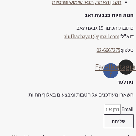
תקנון האתר, תנאי שימוש ופרטיות
e
ות חיות בגבעת זאב
בת: הכינור 19 גבעת זאב
א"ל:
alufhachayot@gmail.com
פון:
02-6667275
Facebook-
Insta
f
וזלטר
ארו מעודכנים על הטבות ומבצעים באלוף החיות
Ema
שליחה