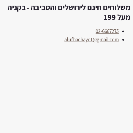
שלוחים חינם לירושלים והסביבה - בקניה
לוג
וכן
ל 199
02-6667275
alufhachayot@gmail.com