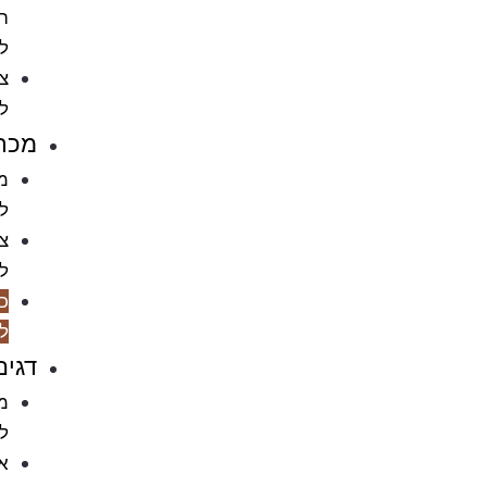
הדברה
לחתול
ציוד
לחתולים
מכרסמים
מזון
למכרסמים
ציוד
למכרסמים
כלובים
למכרסמים
דגים
מזון
לדגים
אקווריומים