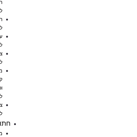
רטוב
לכלב
חטיפים
לכלבים
עצמות
לכלב
צעצועים
לכלבים
מניעת
קרציות
ופרעושים
לכלב
ציוד
לכלבים
חתולים
מזון