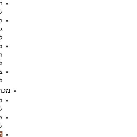
חטיפים
לחתול
מתקני
גירוד
לחתול
מוצרי
הדברה
לחתול
ציוד
לחתולים
מכרסמים
מזון
למכרסמים
ציוד
למכרסמים
כלובים