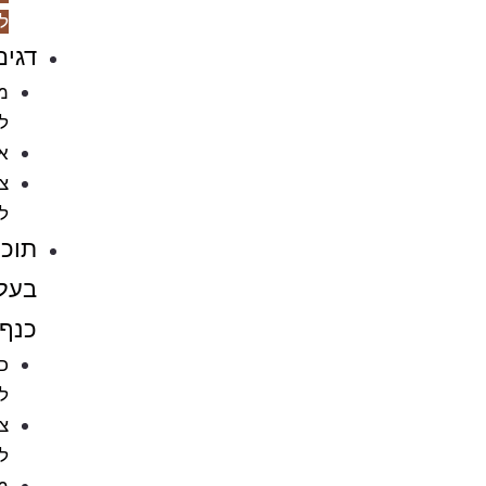
למכרסמים
דגים
מזון
לדגים
אקווריומים
ציוד
לאקווריומים
תוכים
בעלי
כנף
כלובים
לציפורים
ציוד
לתוכים
מזון