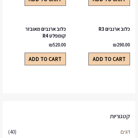
ארנבים מאובזר
 R4
₪
5
ADD TO CA
(40)