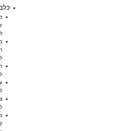
כלבים
מזון
יבש
לכלב
מזון
רטוב
לכלב
חטיפים
לכלבים
עצמות
לכלב
צעצועים
לכלבים
מניעת
קרציות