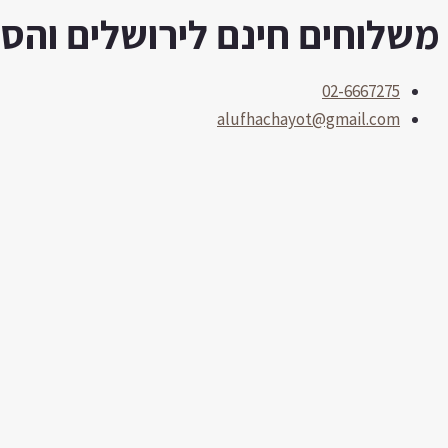
משלוחים חינם לירושלים והסביב
דילוג
לתוכן
02-6667275
alufhachayot@gmail.com