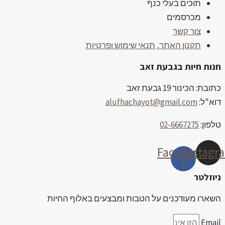
תוכים בעלי כנף
מכרסמים
צור קשר
תקנון האתר, תנאי שימוש ופרטיות
נות חיות בגבעת זאב
ובת: הכינור 19 גבעת זאב
וא"ל:
alufhachayot@gmail.com
לפון:
02-6667275
Facebook-
Instag
f
יוזלטר
שארו מעודכנים על הטבות ומבצעים באלוף החיות
Emai