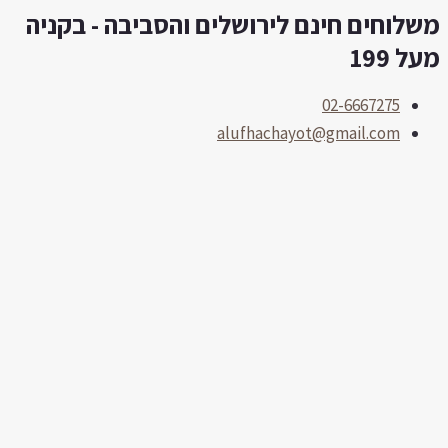
שלוחים חינם לירושלים והסביבה - בקניה
לוג
תוכן
על 199
02-6667275
alufhachayot@gmail.com