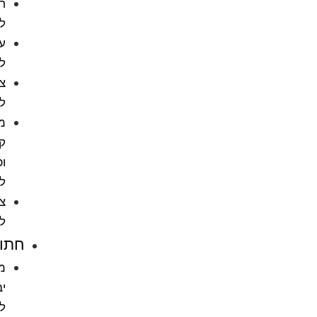
חטיפים
לכלבים
עצמות
לכלב
צעצועים
לכלבים
מניעת
קרציות
ופרעושים
לכלב
ציוד
לכלבים
חתולים
מזון
יבש
לחתול