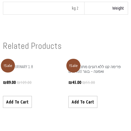
Related Produ
Sale!
HIQ URINARY 1.8 ק"ג
₪
89.00
₪
109.00
Add To Cart