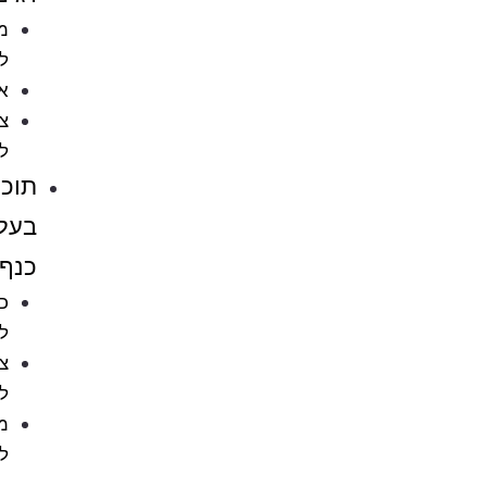
מזון
לדגים
אקווריומים
ציוד
לאקווריומים
תוכים
בעלי
כנף
כלובים
לציפורים
ציוד
לתוכים
מזון
לתוכים