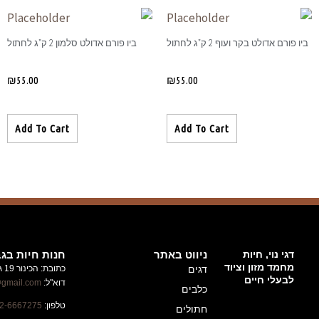
פורם אדולט סלמון 2 ק"ג לחתול
₪
55.00
Add To Cart
חנות חיות בגבעת זאב
כתובת: הכינור 19 גבעת זאב
ניוזלטר
דוא"ל:
alufhachayot@gmail.com
השארו
טלפון:
02-6667275
מעודכנים