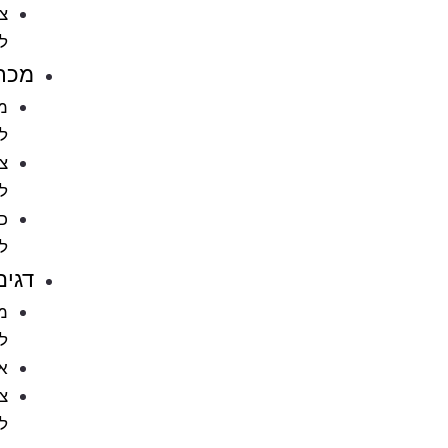
ציוד
לחתולים
מכרסמים
מזון
למכרסמים
ציוד
למכרסמים
כלובים
למכרסמים
דגים
מזון
לדגים
אקווריומים
ציוד
לאקווריומים