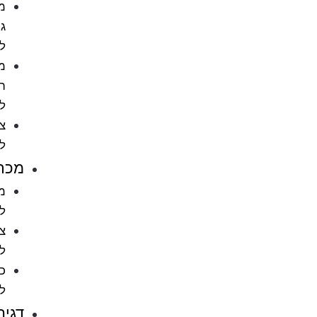
מתקני
גירוד
לחתול
מוצרי
הדברה
לחתול
ציוד
לחתולים
מכרסמים
מזון
למכרסמים
ציוד
למכרסמים
כלובים
למכרסמים
דגים