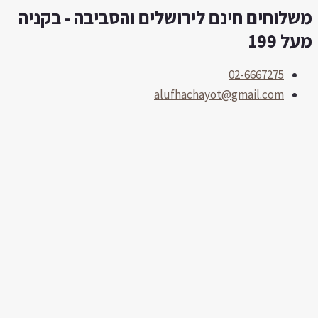
שלוחים חינם לירושלים והסביבה - בקניה
לוג
תוכן
על 199
02-6667275
alufhachayot@gmail.com