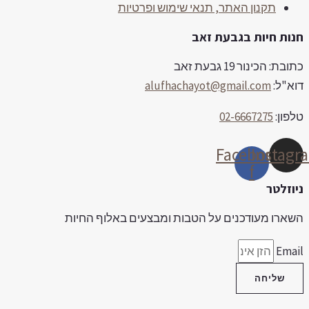
תקנון האתר, תנאי שימוש ופרטיות
נות חיות בגבעת זאב
ובת: הכינור 19 גבעת זאב
וא"ל:
alufhachayot@gmail.com
לפון:
02-6667275
Facebook-
Instag
f
יוזלטר
שארו מעודכנים על הטבות ומבצעים באלוף החיות
Emai
שליחה