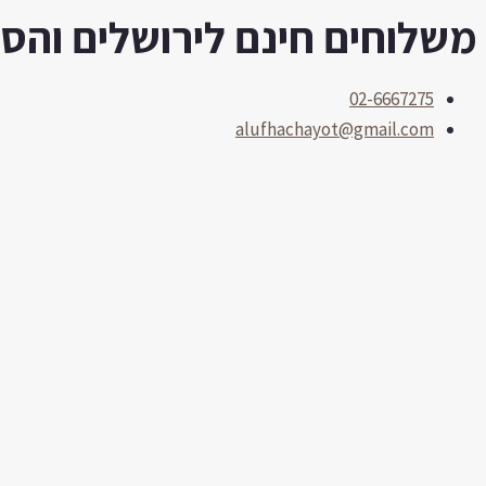
משלוחים חינם לירושלים והסביב
דילוג
לתוכן
02-6667275
alufhachayot@gmail.com