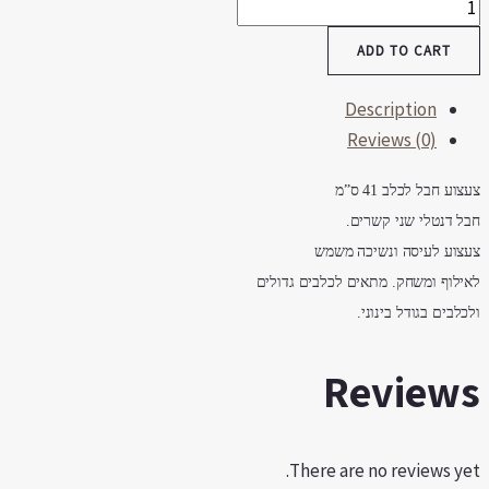
חבל
דנטלי
ADD TO CART
2
קשרים
Description
XL
Reviews (0)
אורך
41
צעצוע
חבל
לכלב
41
ס
”
מ
ס”מ
חבל
דנטלי
שני
קשרים
.
quantity
צעצוע
לעיסה
ונשיכה
משמש
לאילוף
ומשחק
.
מתאים
לכלבים
גדולים
ולכלבים
בגודל
בינוני
.
Reviews
There are no reviews yet.