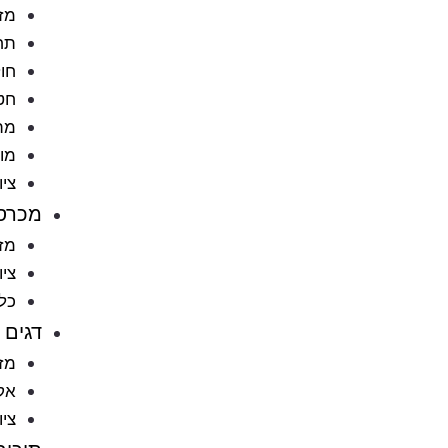
מזו
תח
חול
חט
מתק
מוצ
ציו
מכרס
מזו
ציו
כל
דגים
מזו
אקו
ציו