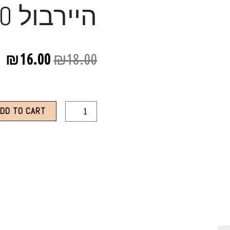
היירבול 40 גרם
₪
16.00
₪
18.00
ADD TO CART