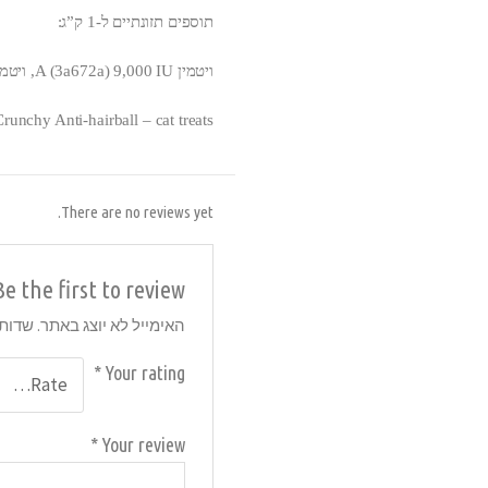
תוספים תזונתיים ל-1 ק”ג:
ויטמין A (3a672a) 9,000 IU, ויטמין D3 (3a671) 630 IU, ויטמין E (3a700) 90 מ”ג, טאורין (3a370) 1,000 מ”ג. תוספים תחושתיים: חומר צבע.
runchy Anti-hairball – cat treats
There are no reviews yet.
Be the first to review “חטיף לחתול פרימה קט קראנצ’ כריות היירבול 40 גר
האימייל לא יוצג באתר.
שדות 
*
Your rating
*
Your review