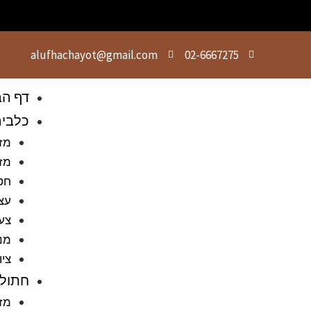
alufhachayot@gmail.com
02-6667275
דף הב
כלבי
מזו
מזו
חט
עצ
צעצ
מני
ציו
חתולי
מזו