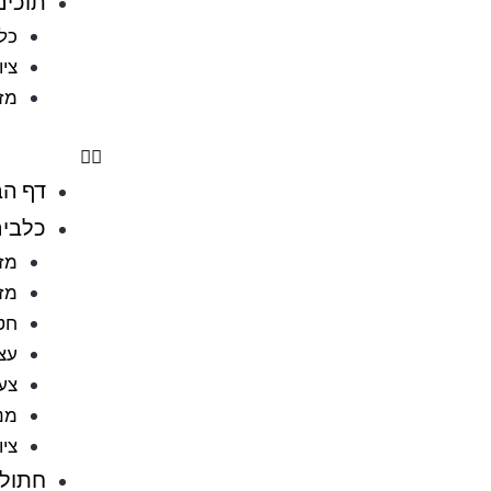
תוכים
כלו
ציו
מזו
דף הב
כלבי
מזו
מזו
חט
עצ
צעצ
מני
ציו
חתולי