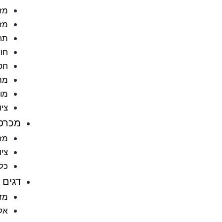
מזו
מזו
תח
חול
חט
מתק
מוצ
ציו
מכרס
מזו
ציו
כל
דגים
מזו
אקו