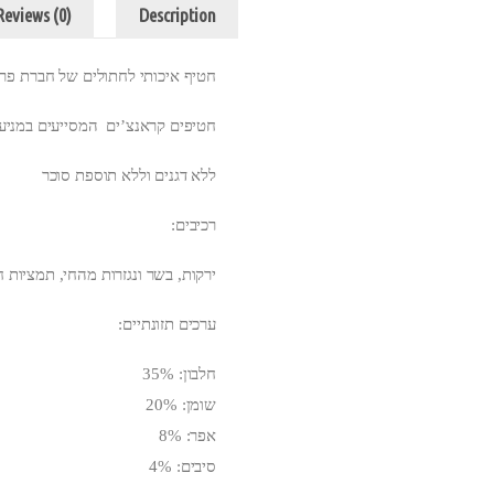
Reviews (0)
Description
חטיף איכותי לחתולים של חברת פר
חטיפים קראנצ’ים המסייעים במניעה
ללא דגנים וללא תוספת סוכר
רכיבים:
ירקות, בשר ונגזרות מהחי, תמציות חל
ערכים תזונתיים:
חלבון: 35%
שומן: 20%
אפר: 8%
סיבים: 4%