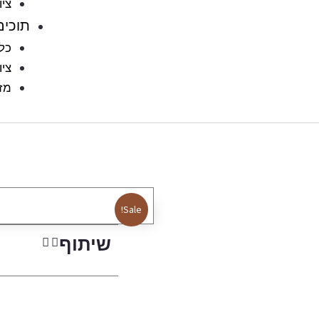
ציו
תוכים
כלו
ציו
מזו
Sale!
שיתוף