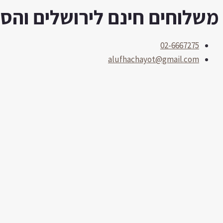
משלוחים חינם לירושלים והסביב
דילוג
לתוכן
02-6667275
alufhachayot@gmail.com