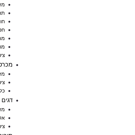
מזו
תח
חול
חט
מתק
מוצ
ציו
מכרס
מזו
ציו
כל
דגים
מזו
אקו
ציו