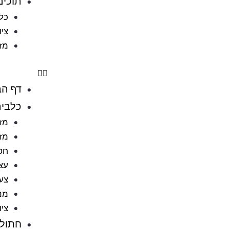
תוכים
כלו
ציו
מזו
דף הב
כלבי
מזו
מזו
חט
עצ
צעצ
מני
ציו
חתולי