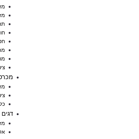
מזו
מזו
תח
חול
חט
מתק
מוצ
ציו
מכרס
מזו
ציו
כל
דגים
מזו
אקו