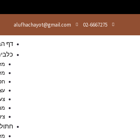
alufhachayot@gmail.com
02-6667275
דף הב
כלבי
מזו
מזו
חט
עצ
צעצ
מני
ציו
חתולי
מזו