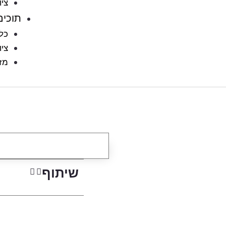
ציו
תוכים
כלו
ציו
מזו
שיתוף