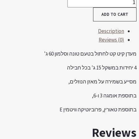
מעדן
קיט
ADD TO CART
קט
-
Description
טונה
Reviews (0)
וסלמון
60
מעדן קיט קט לחתול בטעם טונה וסלמון 60 ג'
ג'
4 יחידות במשקל 15 ג' בכל חבילה
quantity
מסייע בשמירה על מאזן הנוזלים,
בתוספת אומגה 3 ו-6,
בתוספת טאורין, פרוביוטיקה וויטמין E
Reviews