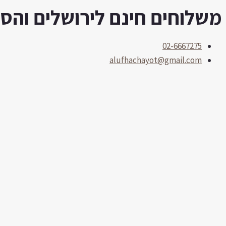
משלוחים חינם לירושלים והסביב
דילוג
לתוכן
02-6667275
alufhachayot@gmail.com