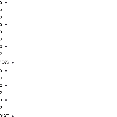
מתקני
גירוד
לחתול
מוצרי
הדברה
לחתול
ציוד
לחתולים
מכרסמים
מזון
למכרסמים
ציוד
למכרסמים
כלובים
למכרסמים
דגים