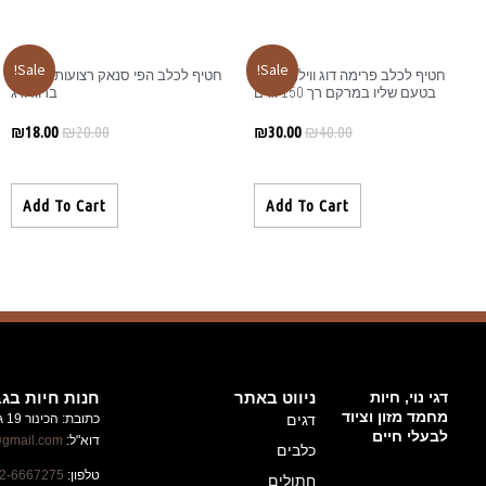
Sale!
לכלב הפי סנאק רצועות סנדוויץ
ברווז ודג
₪
18.00
₪
20.00
Add To Cart
חנות חיות בגבעת זאב
כתובת: הכינור 19 גבעת זאב
ניוזלטר
דוא"ל:
alufhachayot@gmail.com
השארו
טלפון:
02-6667275