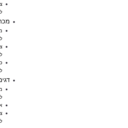
ציוד
לחתולים
מכרסמים
מזון
למכרסמים
ציוד
למכרסמים
כלובים
למכרסמים
דגים
מזון
לדגים
אקווריומים
ציוד
לאקווריומים