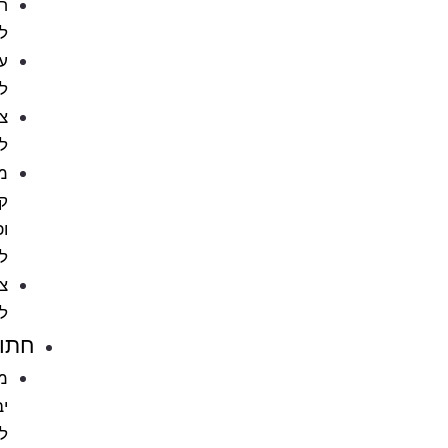
חטיפים
לכלבים
עצמות
לכלב
צעצועים
לכלבים
מניעת
קרציות
ופרעושים
לכלב
ציוד
לכלבים
חתולים
מזון
יבש
לחתול