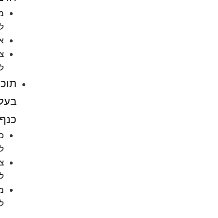
מזון
לדגים
אקווריומים
ציוד
לאקווריומים
תוכים
בעלי
כנף
כלובים
לציפורים
ציוד
לתוכים
מזון
לתוכים