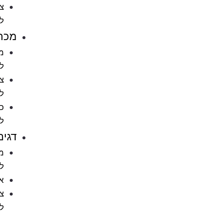
ציוד
לחתולים
מכרסמים
מזון
למכרסמים
ציוד
למכרסמים
כלובים
למכרסמים
דגים
מזון
לדגים
אקווריומים
ציוד
לאקווריומים