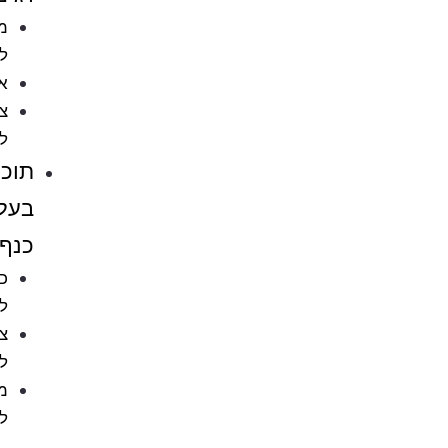
מזון
לדגים
אקווריומים
ציוד
לאקווריומים
תוכים
בעלי
כנף
כלובים
לציפורים
ציוד
לתוכים
מזון
לתוכים