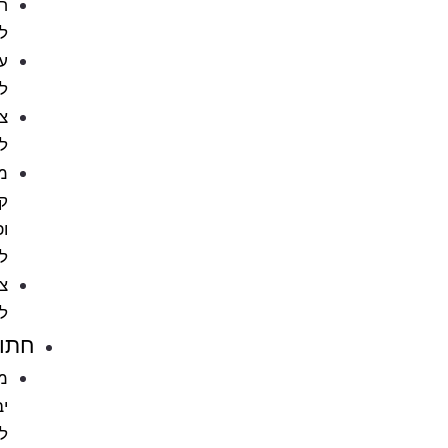
חטיפים
לכלבים
עצמות
לכלב
צעצועים
לכלבים
מניעת
קרציות
ופרעושים
לכלב
ציוד
לכלבים
חתולים
מזון
יבש
לחתול