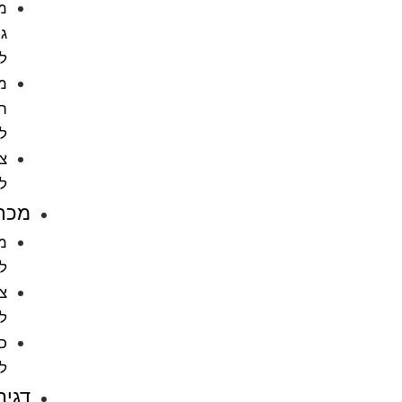
מתקני
גירוד
לחתול
מוצרי
הדברה
לחתול
ציוד
לחתולים
מכרסמים
מזון
למכרסמים
ציוד
למכרסמים
כלובים
למכרסמים
דגים