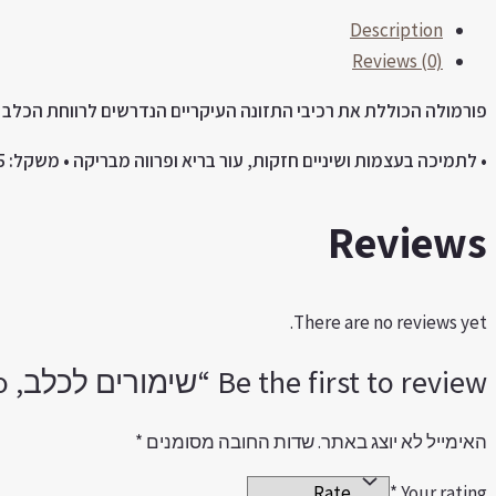
נתחי
Description
בקר.
Reviews (0)
405
גר'
פורמולה
הכוללת
את
רכיבי
התזונה
העיקריים
הנדרשים
לרווחת
הכלב
quantity
•
לתמיכה
בעצמות
ושיניים
חזקות
,
עור
בריא
ופרווה
מבריקה
•
משקל
: 405
Reviews
There are no reviews yet.
Be the first to review “שימורים לכלב, morando, נתחי בקר. 405 גר'”
האימייל לא יוצג באתר.
שדות החובה מסומנים
*
*
Your rating