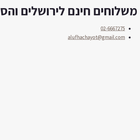
משלוחים חינם לירושלים והסביב
דילוג
לתוכן
02-6667275
alufhachayot@gmail.com