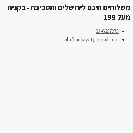
שלוחים חינם לירושלים והסביבה - בקניה
לוג
תוכן
על 199
02-6667275
alufhachayot@gmail.com