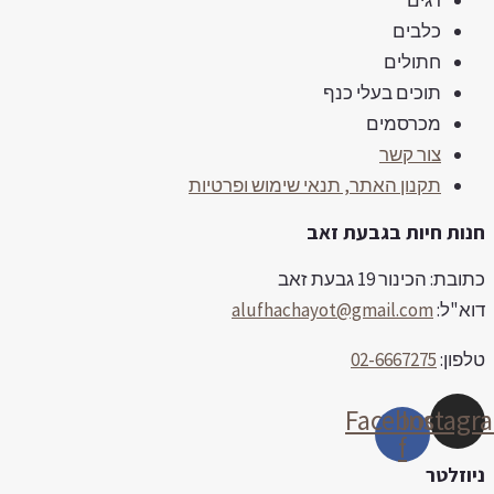
כלבים
חתולים
תוכים בעלי כנף
מכרסמים
צור קשר
תקנון האתר, תנאי שימוש ופרטיות
נות חיות בגבעת זאב
ובת: הכינור 19 גבעת זאב
וא"ל:
alufhachayot@gmail.com
לפון:
02-6667275
Facebook-
Instag
f
יוזלטר