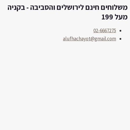
שלוחים חינם לירושלים והסביבה - בקניה
לוג
תוכן
על 199
02-6667275
alufhachayot@gmail.com