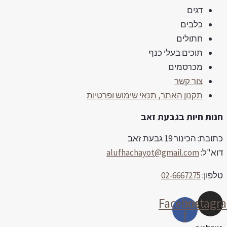
דגים
כלבים
חתולים
תוכים בעלי כנף
מכרסמים
צור קשר
תקנון האתר, תנאי שימוש ופרטיות
נות חיות בגבעת זאב
ובת: הכינור 19 גבעת זאב
וא"ל:
alufhachayot@gmail.com
לפון:
02-6667275
Facebook-
Instag
f