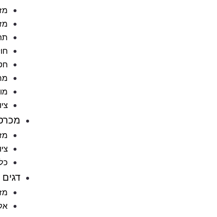
מזו
מזו
תח
חול
חט
מתק
מוצ
ציו
מכרס
מזו
ציו
כל
דגים
מזו
אקו