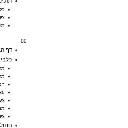
תוכים
כלו
ציו
מזו
דף הב
כלבי
מזו
מזו
חט
עצ
צעצ
מני
ציו
חתולי