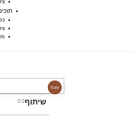
ציו
תוכים
כלו
ציו
מזו
Sale!
שיתוף