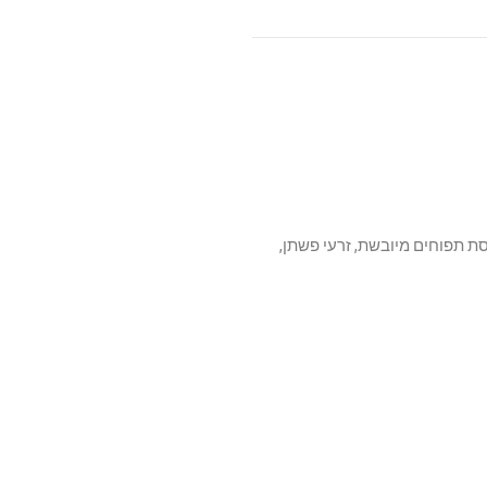
יובש 60%, אפונה צהובה, שמן הרינג 6%, חלבון הרינג שעבר הידרוליזה 5%, רוזמרין מיובש 4%, עיסת תפוחים מיובשת, זרעי פשתן,