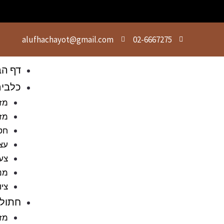
alufhachayot@gmail.com
02-6667275
דף הב
כלבי
מזו
מזו
חט
עצ
צעצ
מני
ציו
חתולי
מזו