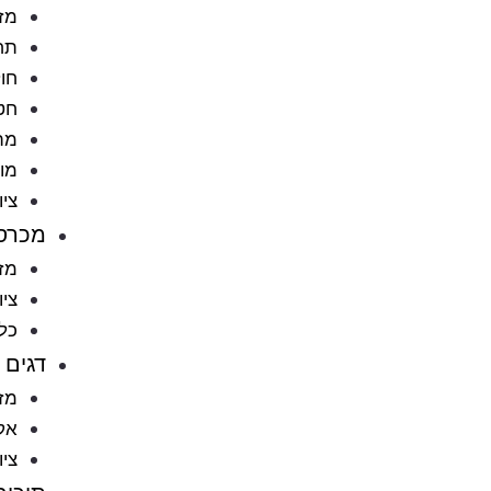
מזו
תח
חול
חט
מתק
מוצ
ציו
מכרס
מזו
ציו
כל
דגים
מזו
אקו
ציו