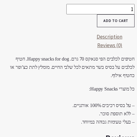
טיף
כלב
ADD TO CART
פי
נאק
Description
קלות
Reviews (0)
קר
quantit
חטיפים לכלבים הפי סנאקס 70 גרם. Happy snacks for dog. חטיף
כלבים על בסיס בשר מתאים לכל שלבי החיים. מומלץ לתת כצ’ופר או
חטיף אילוף.
מוצרי Happy Snacks:
על בסיס רכיבים 100% אורגניים.
 ללא תוספת סוכר.
 בעלי טעימות גבוהה במיוחד.