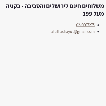
שלוחים חינם לירושלים והסביבה - בקניה
לוג
תוכן
על 199
02-6667275
alufhachayot@gmail.com