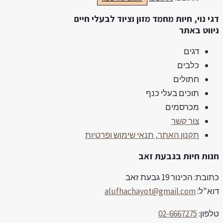
גי נוי, חיות מחמד מזון וציוד לבעלי חיים
יווט באתר
דגים
כלבים
חתולים
תוכים בעלי כנף
מכרסמים
צור קשר
תקנון האתר, תנאי שימוש ופרטיות
נות חיות בגבעת זאב
ובת: הכינור 19 גבעת זאב
וא"ל:
alufhachayot@gmail.com
לפון:
02-6667275