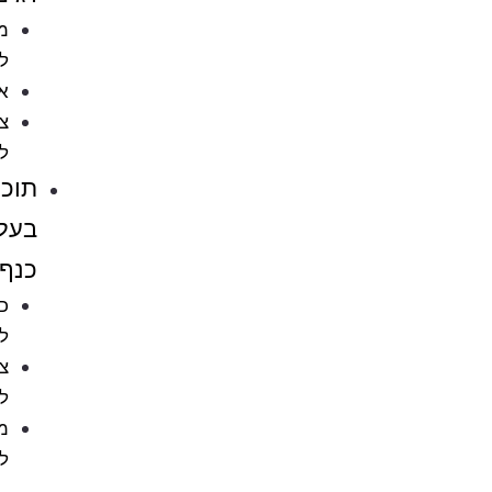
מזון
לדגים
אקווריומים
ציוד
לאקווריומים
תוכים
בעלי
כנף
כלובים
לציפורים
ציוד
לתוכים
מזון
לתוכים