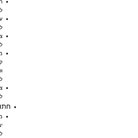
חטיפים
לכלבים
עצמות
לכלב
צעצועים
לכלבים
מניעת
קרציות
ופרעושים
לכלב
ציוד
לכלבים
חתולים
מזון
יבש
לחתול