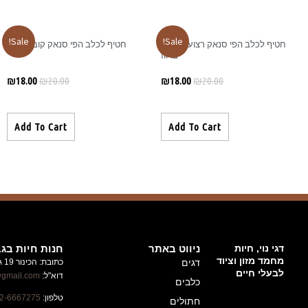
Sale!
טיף לכלב הפי סנאק קוביות עוף
₪
18.00
₪
20.00
Add To Cart
חנות חיות בגבעת זאב
כתובת: הכינור 19 גבעת זאב
ניוזלטר
דוא"ל:
alufhachayot@gmail.com
השארו
טלפון:
02-6667275
מעודכנים