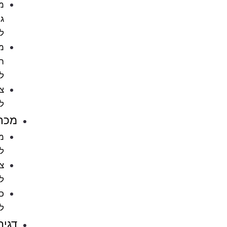
מתקני
גירוד
לחתול
מוצרי
הדברה
לחתול
ציוד
לחתולים
מכרסמים
מזון
למכרסמים
ציוד
למכרסמים
כלובים
למכרסמים
דגים