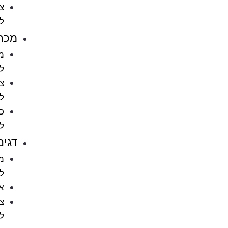
ציוד
לחתולים
מכרסמים
מזון
למכרסמים
ציוד
למכרסמים
כלובים
למכרסמים
דגים
מזון
לדגים
אקווריומים
ציוד
לאקווריומים