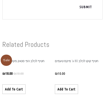
Related Produ
Sale!
יף לכלב הפי סנאק מקלות בקר
₪
18.00
₪
20.00
Add To Cart