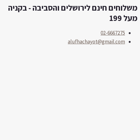
שלוחים חינם לירושלים והסביבה - בקניה
לוג
תוכן
על 199
02-6667275
alufhachayot@gmail.com