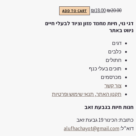
₪
18.00
₪
20.00
ADD TO CART
גי נוי, חיות מחמד מזון וציוד לבעלי חיים
יווט באתר
דגים
כלבים
חתולים
תוכים בעלי כנף
מכרסמים
צור קשר
תקנון האתר, תנאי שימוש ופרטיות
נות חיות בגבעת זאב
ובת: הכינור 19 גבעת זאב
וא"ל:
alufhachayot@gmail.com