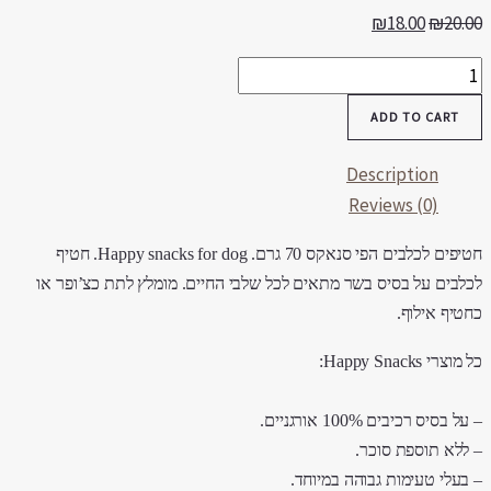
₪
18.00
₪
20.0
טיף
כלב
ADD TO CART
פי
נאק
Description
צועות
Reviews (0)
קר
ני
חטיפים לכלבים הפי סנאקס 70 גרם. Happy snacks for dog. חטיף
quantit
כלבים על בסיס בשר מתאים לכל שלבי החיים. מומלץ לתת כצ’ופר או
חטיף אילוף.
מוצרי Happy Snacks:
על בסיס רכיבים 100% אורגניים.
 ללא תוספת סוכר.
 בעלי טעימות גבוהה במיוחד.