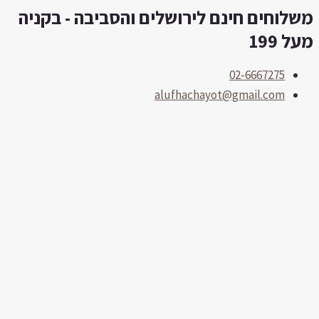
שלוחים חינם לירושלים והסביבה - בקניה
לוג
תוכן
על 199
02-6667275
alufhachayot@gmail.com