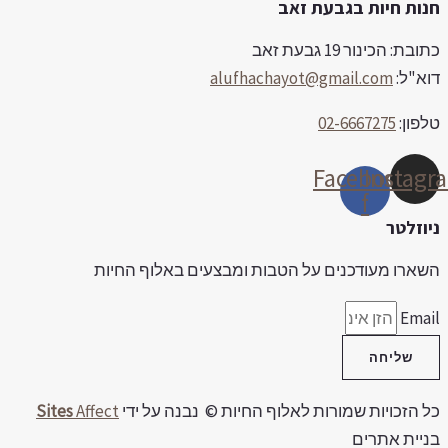
נות חיות בגבעת זאב
ובת: הכינור 19 גבעת זאב
וא"ל:
alufhachayot@gmail.com
לפון:
02-6667275
Facebook-
Instag
f
יוזלטר
שארו מעודכנים על הטבות ומבצעים באלוף החיות
Emai
שליחה
ל הזכויות שמורות לאלוף החיות © נבנה על ידי
Affect
Sites
ניית אתרים