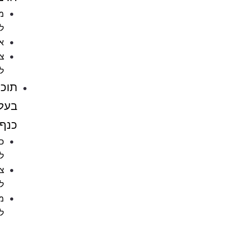
מזון
לדגים
אקווריומים
ציוד
לאקווריומים
תוכים
בעלי
כנף
כלובים
לציפורים
ציוד
לתוכים
מזון
לתוכים