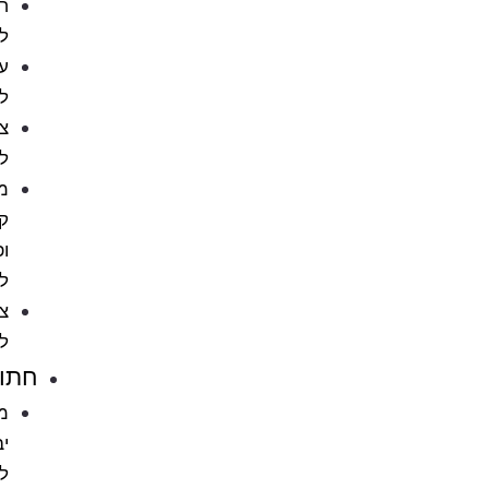
חטיפים
לכלבים
עצמות
לכלב
צעצועים
לכלבים
מניעת
קרציות
ופרעושים
לכלב
ציוד
לכלבים
חתולים
מזון
יבש
לחתול