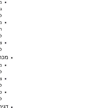
מתקני
גירוד
לחתול
מוצרי
הדברה
לחתול
ציוד
לחתולים
מכרסמים
מזון
למכרסמים
ציוד
למכרסמים
כלובים
למכרסמים
דגים