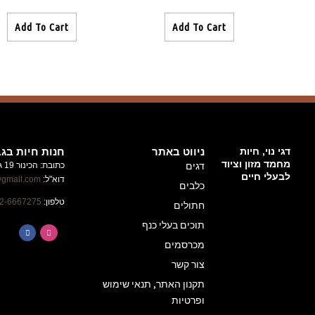
Add To Cart
חנות חיות בגבעת זאב
כתובת: הכינור 19 גבעת זאב
ניוזלטר
דוא"ל:
alufhachayot@gmail.com
השארו
טלפון:
02-6667275
מעודכנים
על
הטבות
ומבצעים
באלוף
שימוש
החיות