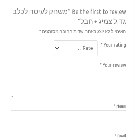
Be the firs “משחק לעיסה לכלב
סומנים
*