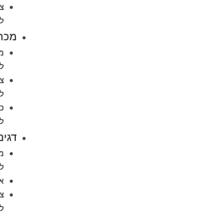
ציוד
לחתולים
מכרסמים
מזון
למכרסמים
ציוד
למכרסמים
כלובים
למכרסמים
דגים
מזון
לדגים
אקווריומים
ציוד
לאקווריומים