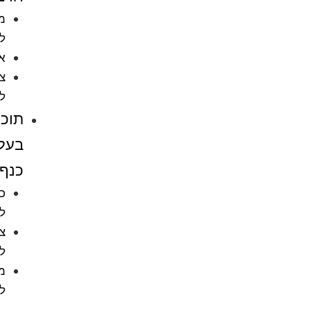
מזון
לדגים
אקווריומים
ציוד
לאקווריומים
תוכים
בעלי
כנף
כלובים
לציפורים
ציוד
לתוכים
מזון
לתוכים