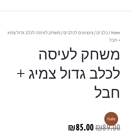
ק לעיסה לכלב גדול צמיג
ה
מיג +