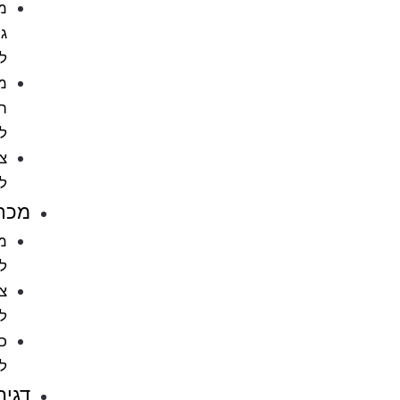
מתקני
גירוד
לחתול
מוצרי
הדברה
לחתול
ציוד
לחתולים
מכרסמים
מזון
למכרסמים
ציוד
למכרסמים
כלובים
למכרסמים
דגים