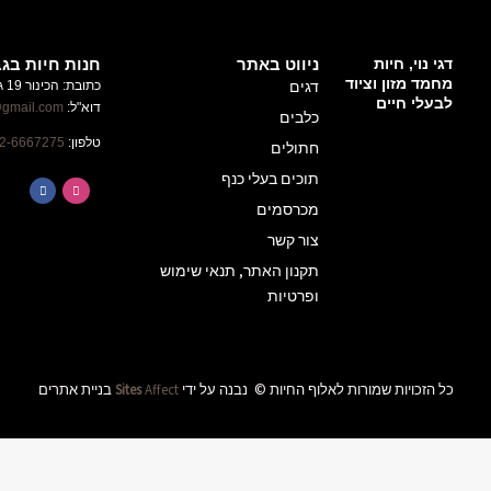
חנות חיות בגבעת זאב
כתובת: הכינור 19 גבעת זאב
ניוזלטר
דוא"ל:
alufhachayot@gmail.com
השארו
טלפון:
02-6667275
מעודכנים
על
הטבות
ומבצעים
באלוף
שימוש
החיות
שליחה
ידי
Affect
Sites
בניית אתרים