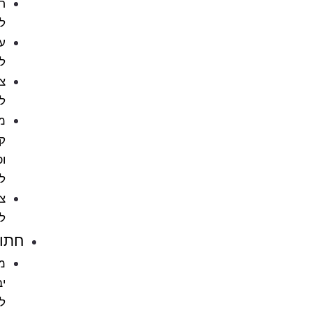
חטיפים
לכלבים
עצמות
לכלב
צעצועים
לכלבים
מניעת
קרציות
ופרעושים
לכלב
ציוד
לכלבים
חתולים
מזון
יבש
לחתול