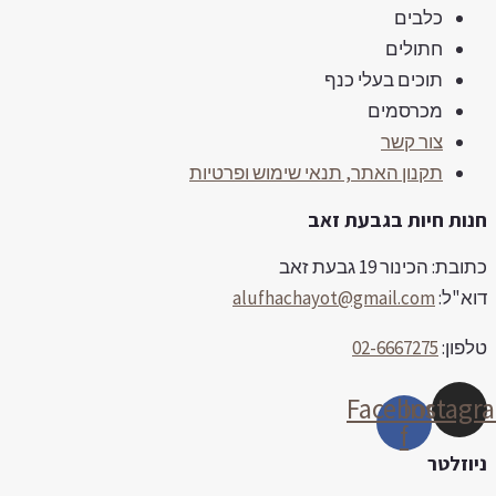
כלבים
חתולים
תוכים בעלי כנף
מכרסמים
צור קשר
תקנון האתר, תנאי שימוש ופרטיות
נות חיות בגבעת זאב
ובת: הכינור 19 גבעת זאב
וא"ל:
alufhachayot@gmail.com
לפון:
02-6667275
Facebook-
Instag
f
יוזלטר