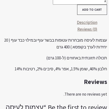
עיסה
ADD TO CART
בד
Description
וף
Reviews (0)
40
צמות
לעיסה
מובחרות
עטופות
בבשר
עוף
ובמילוי
כבד
עוף
( 20
חידות
לערך
בקופסא
) 400
גרם
quantit
ולה תזונתית באחוזים (ל-100 גרם)
46, שומן 1.5%, אפר 4%, סיבים 2%, רטיבות
14%
Review
There are no reviews yet
Be the first to review “עצמות לעיסה