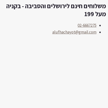
שלוחים חינם לירושלים והסביבה - בקניה
לוג
תוכן
על 199
02-6667275
alufhachayot@gmail.com