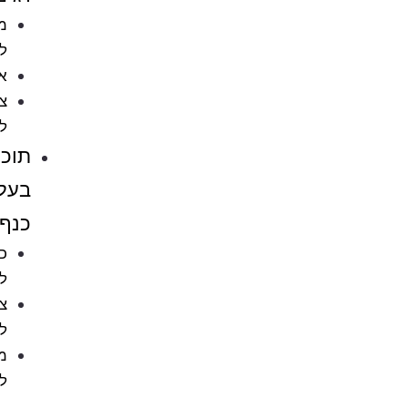
מזון
לדגים
אקווריומים
ציוד
לאקווריומים
תוכים
בעלי
כנף
כלובים
לציפורים
ציוד
לתוכים
מזון
לתוכים