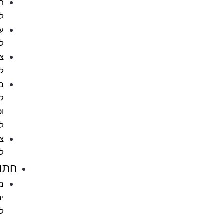
חטיפים
לכלבים
עצמות
לכלב
צעצועים
לכלבים
מניעת
קרציות
ופרעושים
לכלב
ציוד
לכלבים
חתולים
מזון
יבש
לחתול