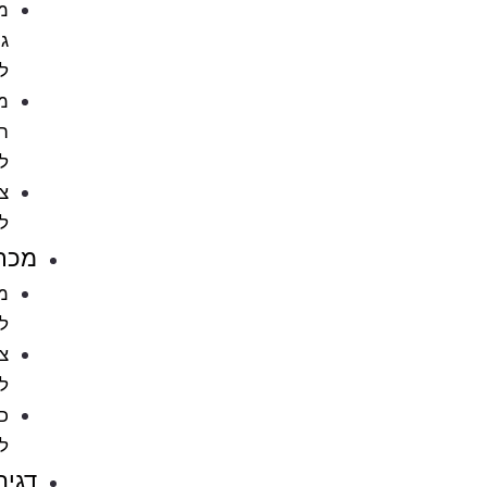
מתקני
גירוד
לחתול
מוצרי
הדברה
לחתול
ציוד
לחתולים
מכרסמים
מזון
למכרסמים
ציוד
למכרסמים
כלובים
למכרסמים
דגים