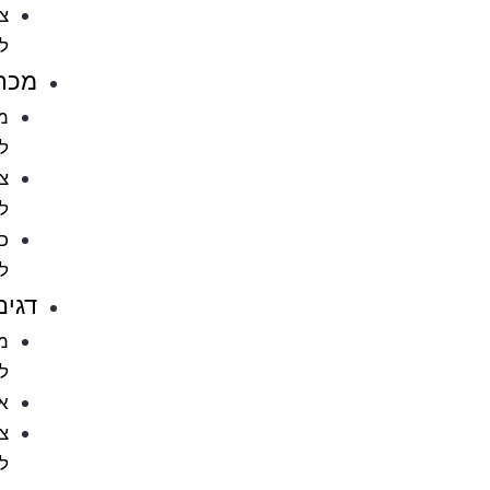
ציוד
לחתולים
מכרסמים
מזון
למכרסמים
ציוד
למכרסמים
כלובים
למכרסמים
דגים
מזון
לדגים
אקווריומים
ציוד
לאקווריומים