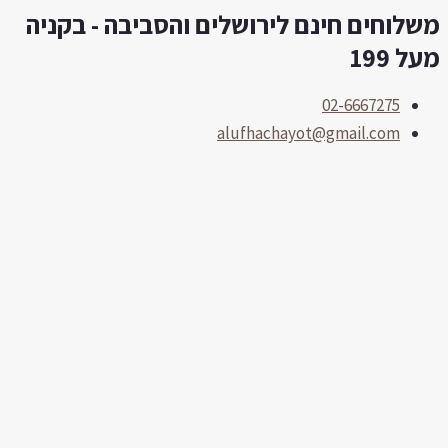
שלוחים חינם לירושלים והסביבה - בקניה
לוג
תוכן
על 199
02-6667275
alufhachayot@gmail.com