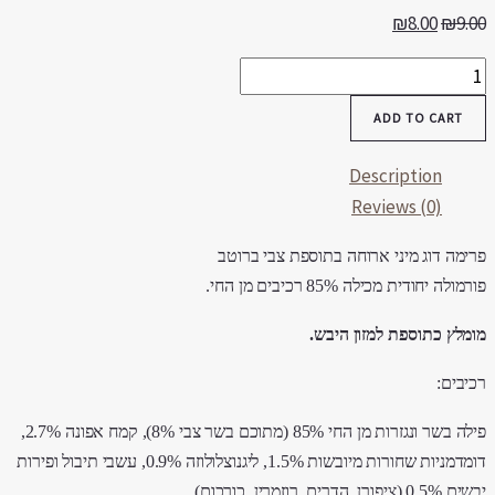
₪
8.00
₪
9.0
רימה
ג
ADD TO CART
ני
רוחה
Description
תוספת
Reviews (0)
בי
רוטב
רימה דוג מיני ארוחה בתוספת צבי ברוטב
8
רמולה יחודית מכילה 85% רכיבים מן החי.
רם
ומלץ כתוספת למזון היבש.
quantit
כיבים:
פילה בשר ונגזרות מן החי 85% (מתוכם בשר צבי 8%), קמח אפונה 2.7%,
דומדמניות שחורות מיובשות 1.5%, ליגנוצלולוזה 0.9%, עשבי תיבול ופירות
0.5 (ציפורן, הדרים, רוזמרין, כורכום).