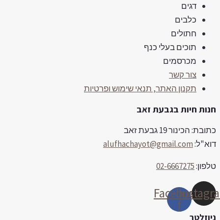
דגים
כלבים
חתולים
תוכים בעלי כנף
מכרסמים
צור קשר
תקנון האתר, תנאי שימוש ופרטיות
נות חיות בגבעת זאב
ובת: הכינור 19 גבעת זאב
וא"ל:
alufhachayot@gmail.com
לפון:
02-6667275
Facebook-
Instag
f
יוזלטר