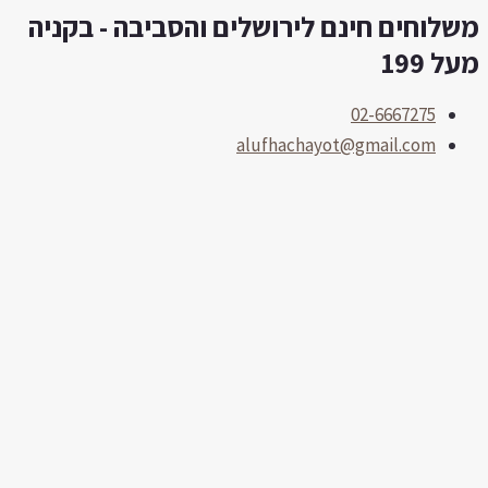
שלוחים חינם לירושלים והסביבה - בקניה
לוג
תוכן
על 199
02-6667275
alufhachayot@gmail.com