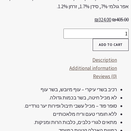
 גולמי 7%, סידן 1.7%, זרחן 1.2%.
₪
324.00
₪
405.0
רימה
ג
ADD TO CART
תכון
וף
Description
תפוחי
Additional information
דמה
Reviews (0)
כלב
רכיב בשרי עיקרי – עוף מיובש, בשר עוף
ר
לא מכיל חיטה, בשר בכמות גדולה.
1
סופר פוד – מכיל עשבי תיבול ופירות יער נורדיים.
ג
ללא חומרי טעם וריח מלאכותיים
quantit
מתאים לגורי כלבים, כלבות הרות ומניקות.
כמויות האכלה קטנות במיוחד.