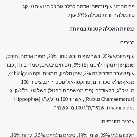
רימה דוג עוף ותפוחי אדמה לכלב גור כל הגזעים 10 קג.
רמולה יחודית מכילה 57% עוף.
מויות האכלה קטנות במיוחד.
כיבים:
עוף מיובש 25%, בשר עוף מיובש טחון 20%, תפוח אדמה, תירס,
שומן עוף (מקור לויטמין E) 9%, תפוחים יבשים, שמרי בירה, כבד
עוף שעבר הידרוליזה 3%, שמן סלמון, תמצית יוקה schidigera,
מנאן-אוליגוסכרידים, פרוקטו-אוליגוסכרידים, ציפורן 100
מ"ג/ק"ג, קלאודברי (פרי ממשפחת הפטל) בשל 100 מ"ג/ק"ג
(Rubus Chamaemorus), אשחר 100 מ"ג/ק"ג (Hippophae
rhamnoi), שמיר/ק"ג 100 מ"ג שמיר.
רכים תזונתיים:
חלבון גולמי 29%, שומן 19%, סיבים גולמיים 2.5%, לחות 10%,