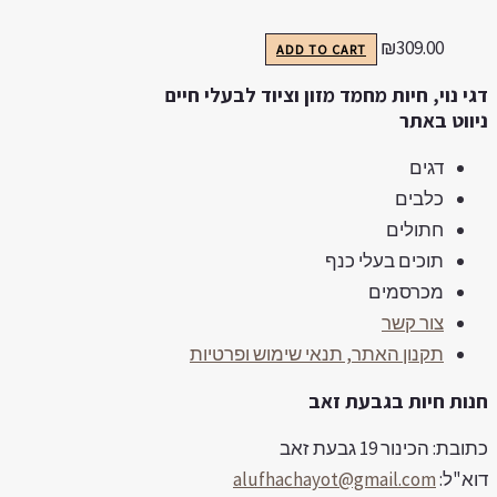
₪
309.00
ADD TO CART
גי נוי, חיות מחמד מזון וציוד לבעלי חיים
יווט באתר
דגים
כלבים
חתולים
תוכים בעלי כנף
מכרסמים
צור קשר
תקנון האתר, תנאי שימוש ופרטיות
נות חיות בגבעת זאב
ובת: הכינור 19 גבעת זאב
וא"ל:
alufhachayot@gmail.com