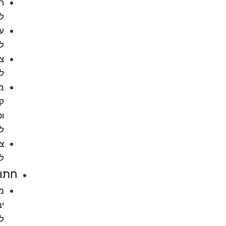
חטיפים
לכלבים
עצמות
לכלב
צעצועים
לכלבים
מניעת
קרציות
ופרעושים
לכלב
ציוד
לכלבים
חתולים
מזון
יבש
לחתול