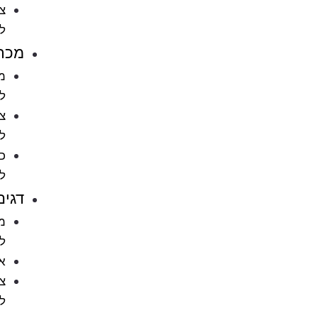
ציוד
לחתולים
מכרסמים
מזון
למכרסמים
ציוד
למכרסמים
כלובים
למכרסמים
דגים
מזון
לדגים
אקווריומים
ציוד
לאקווריומים