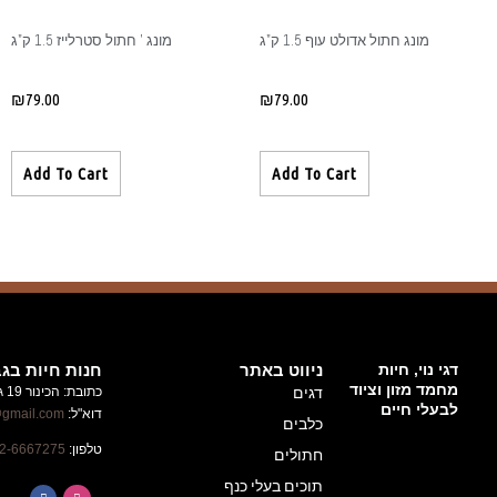
מונג ' חתול סטרלייז 1.5 ק"ג
₪
79.00
Add To Cart
חנות חיות בגבעת זאב
כתובת: הכינור 19 גבעת זאב
ניוזלטר
דוא"ל:
alufhachayot@gmail.com
השארו
טלפון:
02-6667275
מעודכנים
על