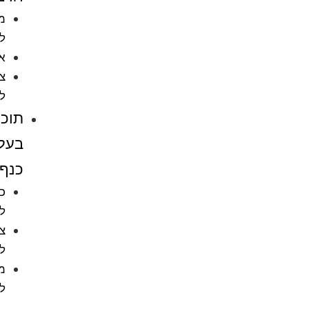
מזון
לדגים
אקווריומים
ציוד
לאקווריומים
תוכים
בעלי
כנף
כלובים
לציפורים
ציוד
לתוכים
מזון
לתוכים