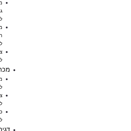
מתקני
גירוד
לחתול
מוצרי
הדברה
לחתול
ציוד
לחתולים
מכרסמים
מזון
למכרסמים
ציוד
למכרסמים
כלובים
למכרסמים
דגים