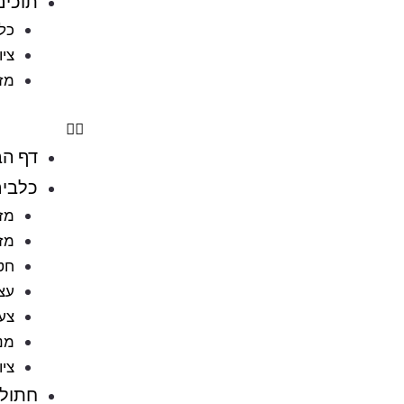
תוכים
כלו
ציו
מזו
דף הב
כלבי
מזו
מזו
חט
עצ
צעצ
מני
ציו
חתולי