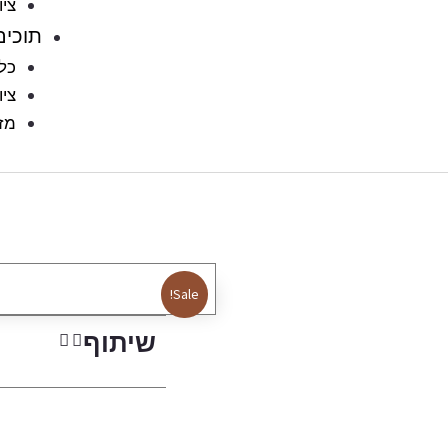
ציו
תוכים
כלו
ציו
מזו
Sale!
שיתוף