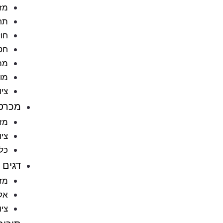
מזו
תח
חול
חט
מתק
מוצ
ציו
מכרס
מזו
ציו
כל
דגים
מזו
אקו
ציו