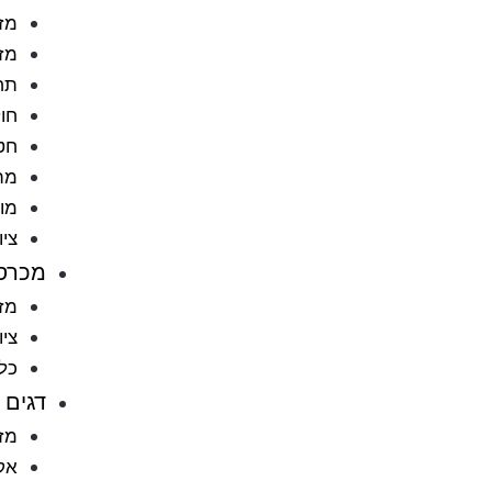
מזו
מזו
תח
חול
חט
מתק
מוצ
ציו
מכרס
מזו
ציו
כל
דגים
מזו
אקו