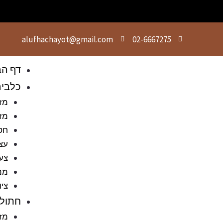
alufhachayot@gmail.com
02-6667275
דף הב
כלבי
מזו
מזו
חט
עצ
צעצ
מני
ציו
חתולי
מזו