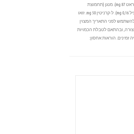
mg, נחושת (ןן) סולפת פנטהיידרט 8,5 mg). אבץ 157 mg (קושרי אבץ של הידרט גליצין 70 mg, אבץ גופרתי מונוהידראט 87 mg). מנגן (תחמוצת
מגנזיום (II)) 52 mg. יוד (יודט הסידן נטול מים) 2,2 mg. סלניום 0,21 mg (סלניום הנתרן 0,05 mg, סלניום אורגני לא פעיל 0,16 mg). ל-קרניטין 50 mg. זואו
וניט 9,5 g. פרטים: מומלץ להשתמש לפני התאריך המצוין
ה צורה, ובהתאם לטבלת הכמויות
זמינים. הוראות אחסון: