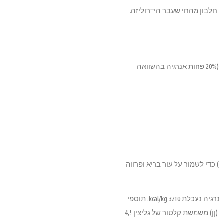
 זרעי פשתן. חלבון מהחי שעבר הידרוליזה.
נוכחותם של סיבים (נוסחה מופחתת קלוריות) מסייעת לשמור על משקל אידאלי מבלי להקטין את נפח המנה (20% פחות אנרגיה בהשוואה
ביוטין ואבץ שעבר כלציה (chelated zinc) נכללים ביחד עם איזון אופטימלי של חומצות שומן חיוניות (אומגה 6 ו-3) כדי לשמור על עור בריא ופרווה
מרכיבים באחוזים: חלבון %27. שומן 9%. סיבים 7%. אפר 7%. סידן 1,1%. זרחן 0,8%. אומגה 6 1,5%. אומגה 3 0,8%. אנרגיה נעכלת 3210 kcal/kg. תוספי
מזון לקילוגרם: תוספי מזון: ויטמין A 13600 IU. ויטמין D3 900 IU. ויטמין E 175 IU. ביוטין 2,4 mg. נחושת 13 mg (נחושת (ןן) משמשת קלטור של גליצין 4,5