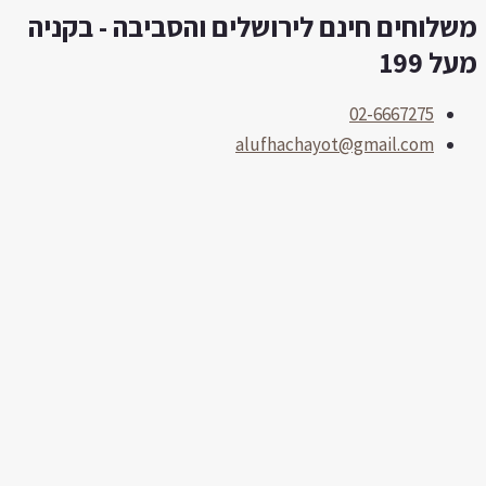
שלוחים חינם לירושלים והסביבה - בקניה
לוג
תוכן
על 199
02-6667275
alufhachayot@gmail.com