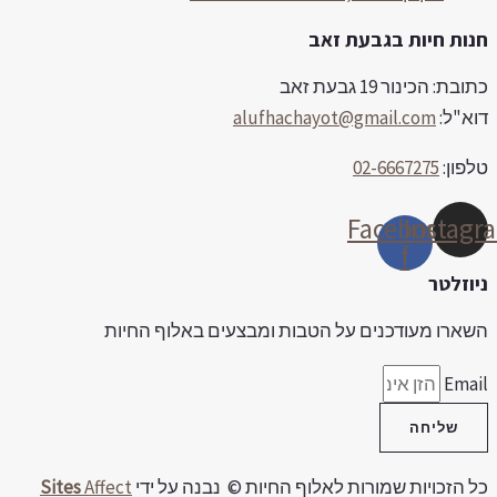
נות חיות בגבעת זאב
ובת: הכינור 19 גבעת זאב
וא"ל:
alufhachayot@gmail.com
לפון:
02-6667275
Facebook-
Instag
f
יוזלטר
שארו מעודכנים על הטבות ומבצעים באלוף החיות
Emai
שליחה
ל הזכויות שמורות לאלוף החיות © נבנה על ידי
Affect
Sites