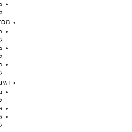
ציוד
לחתולים
מכרסמים
מזון
למכרסמים
ציוד
למכרסמים
כלובים
למכרסמים
דגים
מזון
לדגים
אקווריומים
ציוד
לאקווריומים