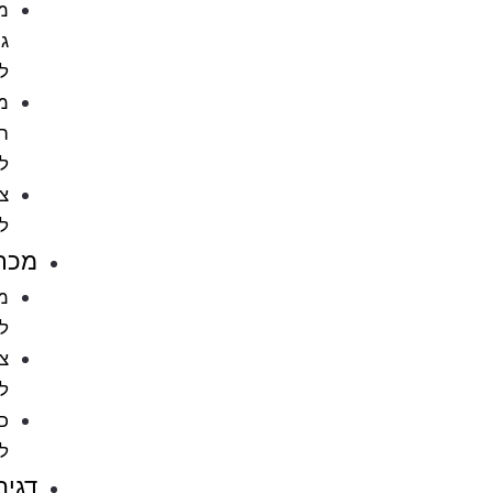
מתקני
גירוד
לחתול
מוצרי
הדברה
לחתול
ציוד
לחתולים
מכרסמים
מזון
למכרסמים
ציוד
למכרסמים
כלובים
למכרסמים
דגים