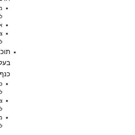
מזון
לדגים
אקווריומים
ציוד
לאקווריומים
תוכים
בעלי
כנף
כלובים
לציפורים
ציוד
לתוכים
מזון
לתוכים