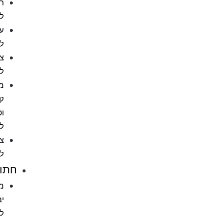
חטיפים
לכלבים
עצמות
לכלב
צעצועים
לכלבים
מניעת
קרציות
ופרעושים
לכלב
ציוד
לכלבים
חתולים
מזון
יבש
לחתול