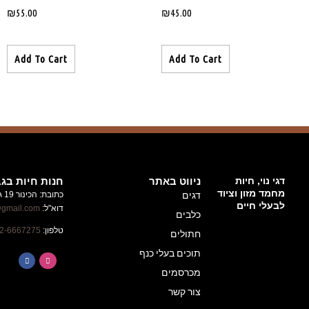
₪
55.00
Add To Cart
חנות חיות בגבעת זאב
כתובת: הכינור 19 גבעת זאב
ניוזלטר
דוא"ל:
alufhachayot@gmail.com
השארו
טלפון:
02-6667275
מעודכנים
על
הטבות
ומבצעים
באלוף