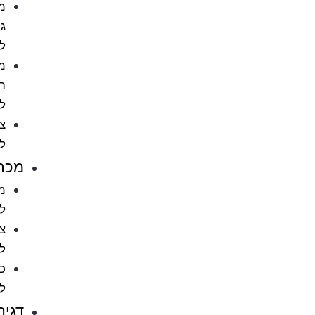
מתקני
גירוד
לחתול
מוצרי
הדברה
לחתול
ציוד
לחתולים
מכרסמים
מזון
למכרסמים
ציוד
למכרסמים
כלובים
למכרסמים
דגים