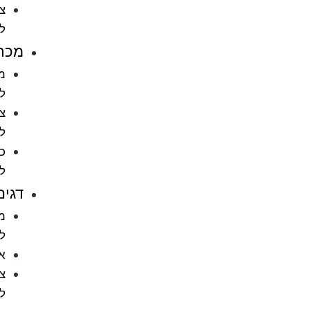
ציוד
לחתולים
מכרסמים
מזון
למכרסמים
ציוד
למכרסמים
כלובים
למכרסמים
דגים
מזון
לדגים
אקווריומים
ציוד
לאקווריומים