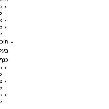
מזון
לדגים
אקווריומים
ציוד
לאקווריומים
תוכים
בעלי
כנף
כלובים
לציפורים
ציוד
לתוכים
מזון
לתוכים