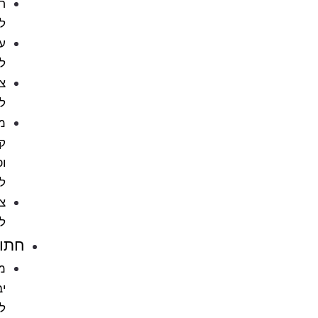
חטיפים
לכלבים
עצמות
לכלב
צעצועים
לכלבים
מניעת
קרציות
ופרעושים
לכלב
ציוד
לכלבים
חתולים
מזון
יבש
לחתול