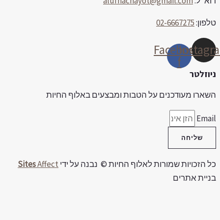
וא"ל:
alufhachayot@gmail.com
לפון:
02-6667275
Facebook-
Instag
f
יוזלטר
שארו מעודכנים על הטבות ומבצעים באלוף החיות
Emai
שליחה
ל הזכויות שמורות לאלוף החיות © נבנה על ידי
Affect
Sites
ניית אתרים