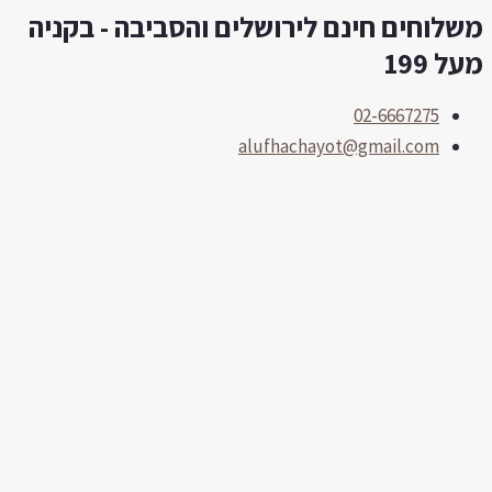
שלוחים חינם לירושלים והסביבה - בקניה
לוג
תוכן
על 199
02-6667275
alufhachayot@gmail.com