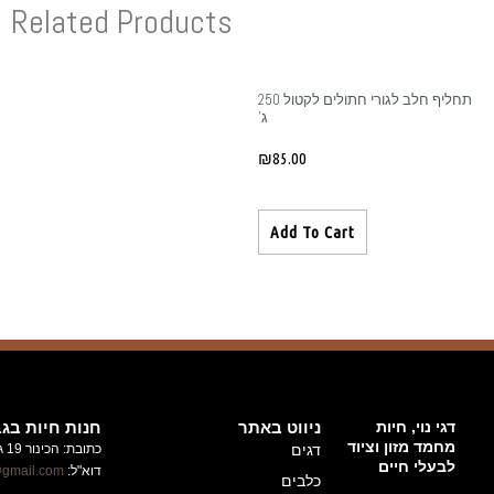
Related Produ
חנות חיות בגבעת זאב
כתובת: הכינור 19 גבעת זאב
ניוזלטר
דוא"ל:
alufhachayot@gmail.com