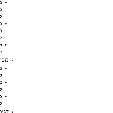
מתקני
גירוד
לחתול
מוצרי
הדברה
לחתול
ציוד
לחתולים
מכרסמים
מזון
למכרסמים
ציוד
למכרסמים
כלובים
למכרסמים
דגים