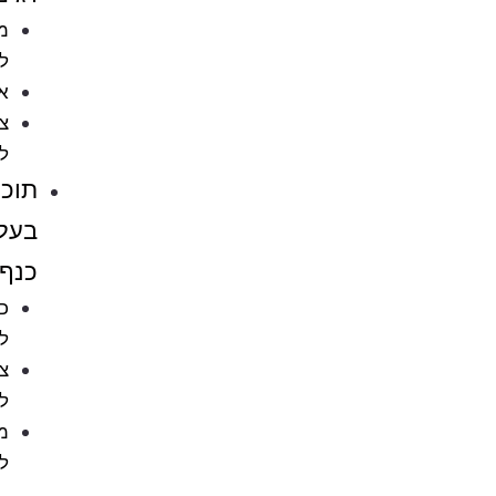
מזון
לדגים
אקווריומים
ציוד
לאקווריומים
תוכים
בעלי
כנף
כלובים
לציפורים
ציוד
לתוכים
מזון
לתוכים