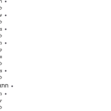
חטיפים
לכלבים
עצמות
לכלב
צעצועים
לכלבים
מניעת
קרציות
ופרעושים
לכלב
ציוד
לכלבים
חתולים
מזון
יבש
לחתול