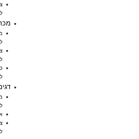
ציוד
לחתולים
מכרסמים
מזון
למכרסמים
ציוד
למכרסמים
כלובים
למכרסמים
דגים
מזון
לדגים
אקווריומים
ציוד
לאקווריומים