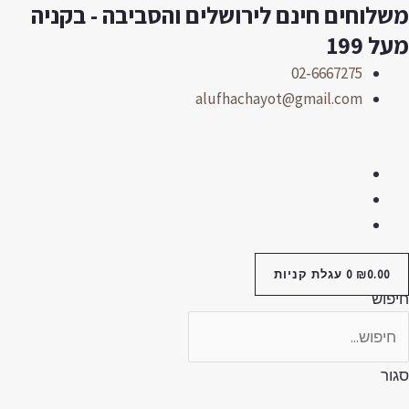
שלוחים חינם לירושלים והסביבה - בקניה
לוג
תוכן
על 199
02-6667275
alufhachayot@gmail.com
0.00
₪
0
עגלת קניות
יפוש
גור