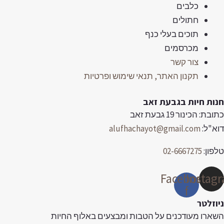
כלבים
חתולים
תוכים בעלי כנף
מכרסמים
צור קשר
תקנון האתר, תנאי שימוש ופרטיות
נות חיות בגבעת זאב
ובת: הכינור 19 גבעת זאב
וא"ל:
alufhachayot@gmail.com
לפון:
02-6667275
Facebook-
Instag
f
יוזלטר
שארו מעודכנים על הטבות ומבצעים באלוף החיות